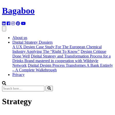
Bagaboo
About us
Digital Strategy Dossiers
A UX Design Case Study For The European Chemical
Industry Applying The “Right To Know”
Design Critique
Done Well
Digital Strategy and Transformation Process for a
Drinks Brand mastered in cooperation with Wildstyle
Network
Digital Design Process Transformes A Bank Entirely
– A Complete Walkthrough
Privacy
Strategy