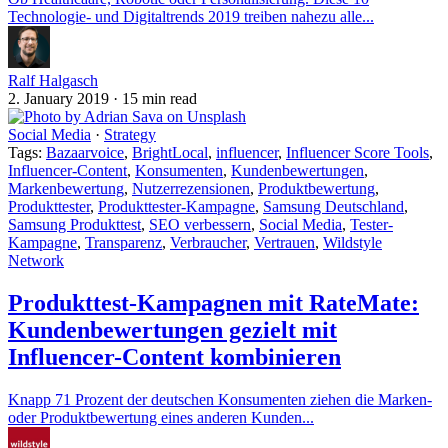
Technologie- und Digitaltrends 2019 treiben nahezu alle...
Ralf Halgasch
2. January 2019
·
15 min read
Social Media
·
Strategy
Tags:
Bazaarvoice
,
BrightLocal
,
influencer
,
Influencer Score Tools
,
Influencer-Content
,
Konsumenten
,
Kundenbewertungen
,
Markenbewertung
,
Nutzerrezensionen
,
Produktbewertung
,
Produkttester
,
Produkttester-Kampagne
,
Samsung Deutschland
,
Samsung Produkttest
,
SEO verbessern
,
Social Media
,
Tester-
Kampagne
,
Transparenz
,
Verbraucher
,
Vertrauen
,
Wildstyle
Network
Produkttest-Kampagnen mit RateMate:
Kundenbewertungen gezielt mit
Influencer-Content kombinieren
Knapp 71 Prozent der deutschen Konsumenten ziehen die Marken-
oder Produktbewertung eines anderen Kunden...