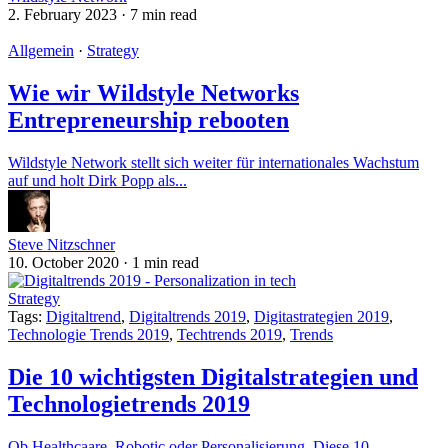
2. February 2023
·
7 min read
Allgemein
·
Strategy
Wie wir Wildstyle Networks
Entrepreneurship rebooten
Wildstyle Network stellt sich weiter für internationales Wachstum
auf und holt Dirk Popp als...
Steve Nitzschner
10. October 2020
·
1 min read
Strategy
Tags:
Digitaltrend
,
Digitaltrends 2019
,
Digitastrategien 2019
,
Technologie Trends 2019
,
Techtrends 2019
,
Trends
Die 10 wichtigsten Digitalstrategien und
Technologietrends 2019
Ob Healthcaare, Robotic oder Personalisierung. Diese 10