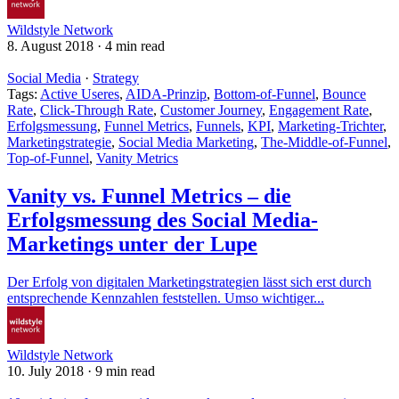
Wildstyle Network
8. August 2018
·
4 min read
Social Media
·
Strategy
Tags:
Active Useres
,
AIDA-Prinzip
,
Bottom-of-Funnel
,
Bounce
Rate
,
Click-Through Rate
,
Customer Journey
,
Engagement Rate
,
Erfolgsmessung
,
Funnel Metrics
,
Funnels
,
KPI
,
Marketing-Trichter
,
Marketingstrategie
,
Social Media Marketing
,
The-Middle-of-Funnel
,
Top-of-Funnel
,
Vanity Metrics
Vanity vs. Funnel Metrics – die
Erfolgsmessung des Social Media-
Marketings unter der Lupe
Der Erfolg von digitalen Marketingstrategien lässt sich erst durch
entsprechende Kennzahlen feststellen. Umso wichtiger...
Wildstyle Network
10. July 2018
·
9 min read