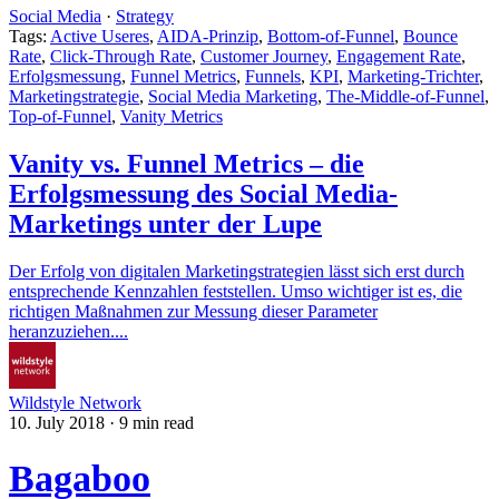
Social Media
·
Strategy
Tags:
Active Useres
,
AIDA-Prinzip
,
Bottom-of-Funnel
,
Bounce
Rate
,
Click-Through Rate
,
Customer Journey
,
Engagement Rate
,
Erfolgsmessung
,
Funnel Metrics
,
Funnels
,
KPI
,
Marketing-Trichter
,
Marketingstrategie
,
Social Media Marketing
,
The-Middle-of-Funnel
,
Top-of-Funnel
,
Vanity Metrics
Vanity vs. Funnel Metrics – die
Erfolgsmessung des Social Media-
Marketings unter der Lupe
Der Erfolg von digitalen Marketingstrategien lässt sich erst durch
entsprechende Kennzahlen feststellen. Umso wichtiger ist es, die
richtigen Maßnahmen zur Messung dieser Parameter
heranzuziehen....
Wildstyle Network
10. July 2018
·
9 min read
Bagaboo