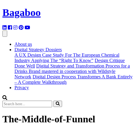
Bagaboo
About us
Digital Strategy Dossiers
A UX Design Case Study For The European Chemical
Industry Applying The “Right To Know”
Design Critique
Done Well
Digital Strategy and Transformation Process for a
Drinks Brand mastered in cooperation with Wildstyle
Network
Digital Design Process Transformes A Bank Entirely
– A Complete Walkthrough
Privacy
The-Middle-of-Funnel