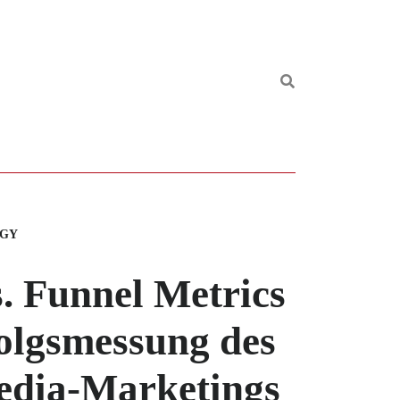
EGY
s. Funnel Metrics
folgsmessung des
edia-Marketings