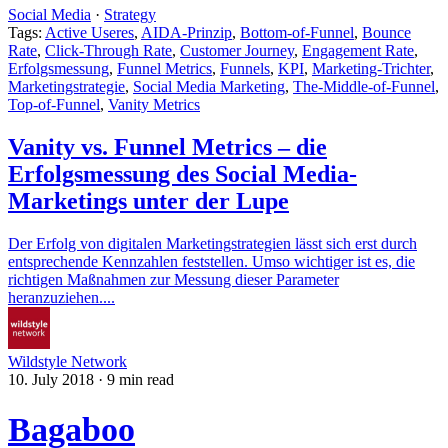
Social Media
·
Strategy
Tags:
Active Useres
,
AIDA-Prinzip
,
Bottom-of-Funnel
,
Bounce
Rate
,
Click-Through Rate
,
Customer Journey
,
Engagement Rate
,
Erfolgsmessung
,
Funnel Metrics
,
Funnels
,
KPI
,
Marketing-Trichter
,
Marketingstrategie
,
Social Media Marketing
,
The-Middle-of-Funnel
,
Top-of-Funnel
,
Vanity Metrics
Vanity vs. Funnel Metrics – die
Erfolgsmessung des Social Media-
Marketings unter der Lupe
Der Erfolg von digitalen Marketingstrategien lässt sich erst durch
entsprechende Kennzahlen feststellen. Umso wichtiger ist es, die
richtigen Maßnahmen zur Messung dieser Parameter
heranzuziehen....
Wildstyle Network
10. July 2018
·
9 min read
Bagaboo