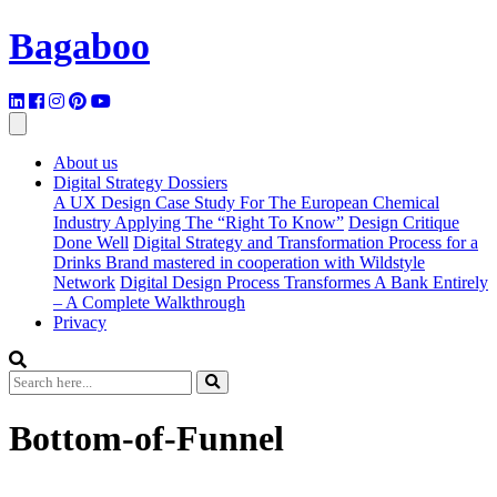
Bagaboo
About us
Digital Strategy Dossiers
A UX Design Case Study For The European Chemical
Industry Applying The “Right To Know”
Design Critique
Done Well
Digital Strategy and Transformation Process for a
Drinks Brand mastered in cooperation with Wildstyle
Network
Digital Design Process Transformes A Bank Entirely
– A Complete Walkthrough
Privacy
Bottom-of-Funnel