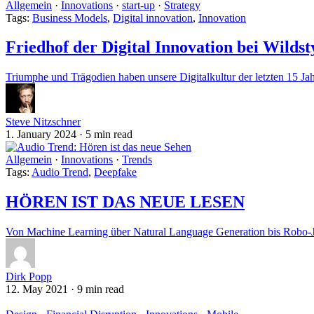
Allgemein
·
Innovations
·
start-up
·
Strategy
Tags:
Business Models
,
Digital innovation
,
Innovation
Friedhof der Digital Innovation bei Wilds
Triumphe und Trägodien haben unsere Digitalkultur der letzten 15 Jahr
Steve Nitzschner
1. January 2024
·
5 min read
Allgemein
·
Innovations
·
Trends
Tags:
Audio Trend
,
Deepfake
HÖREN IST DAS NEUE LESEN
Von Machine Learning über Natural Language Generation bis Robo-
Dirk Popp
12. May 2021
·
9 min read