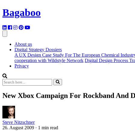
Bagaboo
About us
Digital Strategy Dossiers
A UX Design Case Study For The European Chemical Industr
cooperation with Wildstyle Network
Digital Design Process T
Privacy
New Xbox Campaign For Rockband And D
Steve Nitzschner
26. August 2009
·
1 min read