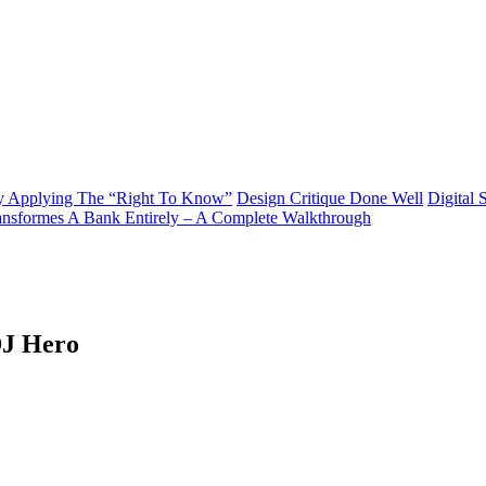
y Applying The “Right To Know”
Design Critique Done Well
Digital 
ransformes A Bank Entirely – A Complete Walkthrough
J Hero